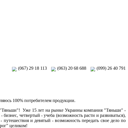
(067) 29 18 113
(063) 20 68 688
(099) 26 40 791
вляюсь 100% потребителем продукции.
 с "Тяньши"! Уже 15 лет на рынке Украины компания "Тяньши" -
- бизнес, четвертый - учеба (возможность расти и развиваться),
- путешествия и девятый - возможность передать свое дело по
ирог" целиком!