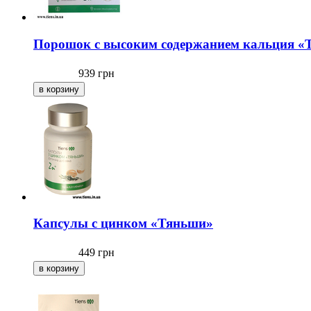
Порошок с высоким содержанием кальция «
939
грн
Капсулы с цинком «Тяньши»
449
грн