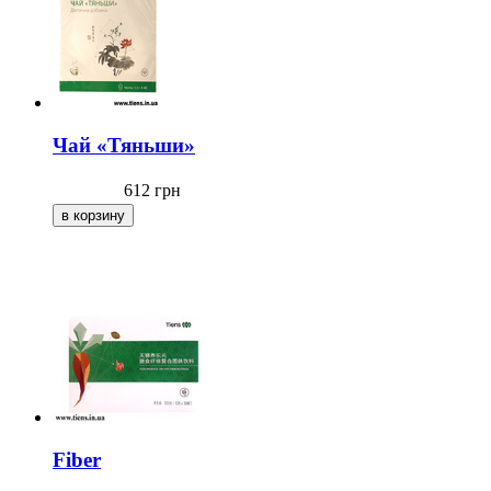
Чай «Тяньши»
612
грн
Fiber