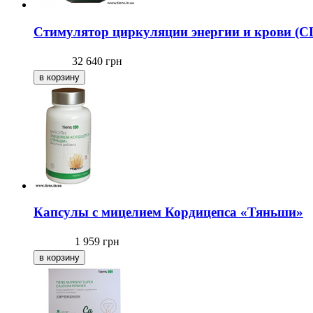
Стимулятор циркуляции энергии и крови (
32 640
грн
Капсулы с мицелием Кордицепса «Тяньши»
1 959
грн