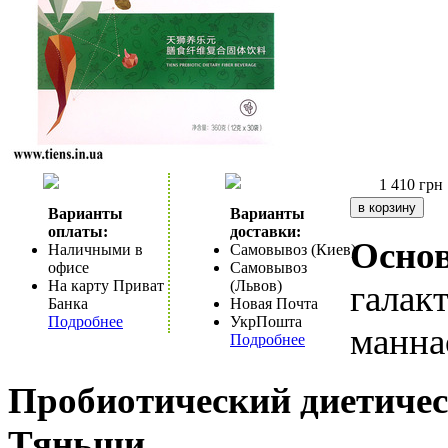
1 410
грн
Варианты
Варианты
оплаты:
доставки:
Осно
Наличными в
Самовывоз (Киев)
офисе
Самовывоз
На карту Приват
(Львов)
галак
Банка
Новая Почта
Подробнее
УкрПошта
манна
Подробнее
Пробиотический диетичес
Тяньши