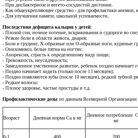
- При дисбактериозе и вегето-сосудистой дистонии.
- Как общеукрепляющее средство - для профилактики анемии, ка
- Для улучшения памяти, школьной успеваемости.
Последствия дефицита кальция у детей
:
- Плохой сон, ночное потение, вскрикивания и судороги во сне
- Резкие боли в области живота, диарея;
- Боли в грудине, Х-образные или О-образные ноги, куриные г
- Онихомикоз, белые пятна на ногтях;
- Анорексия, страсть к определенному виду пищи;
- Тревожность, неусидчивость;
- Замедленное умственное развитие, ребенок поздно начинает г
- Поздно начинает ходить (только после 13 месяцев);
- Поздно появляются зубы (после 10 месяцев), редкий зубной 
- Редкие волосы;
- Плохое здоровье, частые простуды и т.д.
Профилактические дозы
по данным Всемирной Организации 
Дневное потребление 
Возраст
Дневная норма Са в мг
мг
0-1
400
200