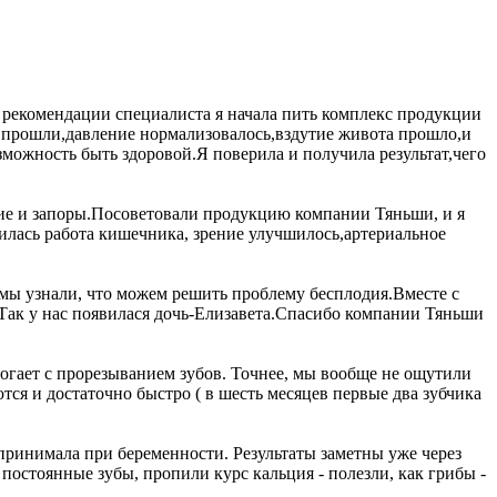
 рекомендации специалиста я начала пить комплекс продукции
 прошли,давление нормализовалось,вздутие живота прошло,и
можность быть здоровой.Я поверила и получила результат,чего
ение и запоры.Посоветовали продукцию компании Тяньши, и я
илась работа кишечника, зрение улучшилось,артериальное
 мы узнали, что можем решить проблему бесплодия.Вместе с
.Так у нас появилася дочь-Елизавета.Спасибо компании Тяньши
могает с прорезыванием зубов. Точнее, мы вообще не ощутили
тся и достаточно быстро ( в шесть месяцев первые два зубчика
 принимала при беременности. Результаты заметны уже через
постоянные зубы, пропили курс кальция - полезли, как грибы -