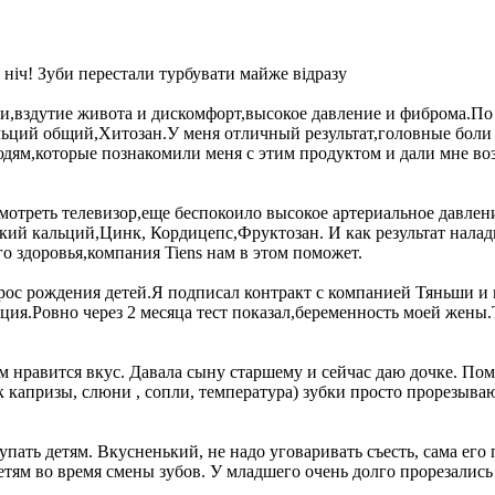
 ніч! Зуби перестали турбувати майже відразу
и,вздутие живота и дискомфорт,высокое давление и фиброма.По
ьций общий,Хитозан.У меня отличный результат,головные боли
дям,которые познакомили меня с этим продуктом и дали мне воз
 смотреть телевизор,еще беспокоило высокое артериальное давл
кий кальций,Цинк, Кордицепс,Фруктозан. И как результат налад
го здоровья,компания Tiens нам в этом поможет.
опрос рождения детей.Я подписал контракт с компанией Тяньши и
ия.Ровно через 2 месяца тест показал,беременность моей жены
им нравится вкус. Давала сыну старшему и сейчас даю дочке. По
 капризы, слюни , сопли, температура) зубки просто прорезываю
упать детям. Вкусненький, не надо уговаривать съесть, сама его
етям во время смены зубов. У младшего очень долго прорезались 