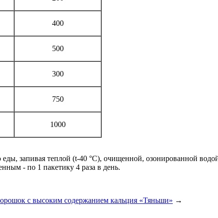
400
500
300
750
1000
до еды, запивая теплой (t-40 °С), очищенной, озонированной водой
енным - по 1 пакетику 4 раза в день.
орошок с высоким содержанием кальция «Тяньши»
→