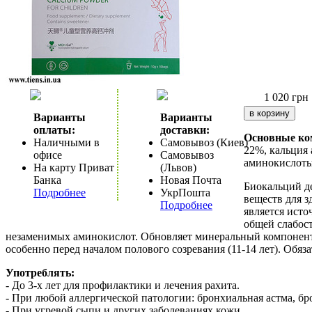
1 020
грн
Варианты
Варианты
оплаты:
доставки:
Основные ко
Наличными в
Самовывоз (Киев)
22%, кальция 
офисе
Самовывоз
аминокислоты,
На карту Приват
(Львов)
Банка
Новая Почта
Биокальций де
Подробнее
УкрПошта
веществ для з
Подробнее
является исто
общей слабост
незаменимых аминокислот. Обновляет минеральный компонент к
особенно перед началом полового созревания (11-14 лет). Об
Употреблять:
- До 3-х лет для профилактики и лечения рахита.
- При любой аллергической патологии: бронхиальная астма, бр
- При угревой сыпи и других заболеваниях кожи.