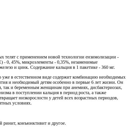
ых телят с применением новой технологии ензимолизации -
 E) - 0, 45%, микроэлементы - 0,35%, незаменимые
елезо и цинк. Содержание кальция в 1 пакетике - 360 мг.
что уже в естественном виде содержит комбинацию необходимых
ития и необходимый детям особенно в первые 6 лет жизни. Он
м, так и беременным женщинам при анемиях, дисбактериозах,
низма в поступлении кальция в период роста, а также
вращает низкорослости у детей всех возрастных периодов,
ятных условиях.
ий ринит, конъюнктивит и другое.