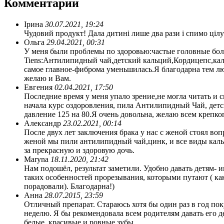
Комментарии
Ірина
30.07.2021, 19:24
Чудовий продукт! Дала дитині лише два рази і спимо цілу
Ольга
29.04.2021, 00:31
У меня были проблемы по здоровью:частые головные бол
Tiens:Антилипидный чай,детский кальций,Кордицепс,кал
самое главное-фиброма уменьшилась.Я благодарна тем лю
желаю и Вам.
Евгения
02.04.2021, 17:50
Последние время у меня упало зрение,не могла читать и
начала курс оздоровления, пила Антилипидный Чай, детс
давление 125 на 80.Я очень довольна, желаю всем крепко
Александр
23.02.2021, 00:14
После двух лет заключения брака у нас с женой стоял в
женой мы пили антилипидный чай,цинк, и все виды кальц
за прекрасную и здоровую дочь.
Maryna
18.11.2020, 21:42
Нам подошёл, результат заметили. Удобно давать детям- 
таких особенностей прорезывания, которыми путают ( как
порадовали). Благодарна!)
Анна
28.07.2015, 23:59
Отличный препарат. Стараюсь хотя бы один раз в год пок
неделю. Я бы рекомендовала всем родителям давать его д
белые, красивые и ровные зубы.