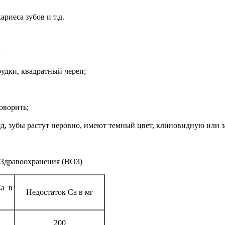
риеса зубов и т.д.
;
рудки, квадратный череп;
оворить;
ряд, зубы растут неровно, имеют темный цвет, клиновидную или 
Здравоохранения (ВОЗ)
Са в
Недостаток Са в мг
200