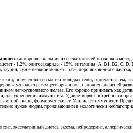
мпоненты:
порошок кальция из свежих костей позвонков молод
ацетат - 1,2%, олигосахариды - 15%, витамины (A, B1, B2, C, D,
 таурин, сухое цельное молоко - 53%, порошок яичного желтка, ж
тский, полученный из костей молодых телят, отличается тем, 
доровья молодого растущего организма, наполнен энергией разв
чником легкоусвояемого железа. Его хорошо принимать как детя
и, для укрепления иммунитета. Удовлетворяет потребности орга
остной ткани, формирует скелет. Усиливает иммунитет. Предот
язательно нужен людям, проживающим в экологически неблагопри
онхит, экссудативный диатез, экзема, нейродермит, аллергическ