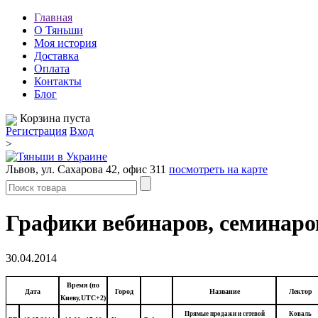
Главная
О Тяньши
Моя история
Доставка
Оплата
Контакты
Блог
Корзина пуста
Регистрация
Вход
>
Львов, ул. Сахарова 42, офис 311
посмотреть на карте
Графики вебинаров, семинаро
30.04.2014
Время (по
Дата
Город
Название
Лектор
Киеву,UTC+2)
Прямые продажи и сетевой
Коваль