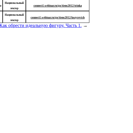
Национальный
а
connect1.webinar.ru/go/tiens2012/trinka
лектор
Национальный
connect1.webinar.ru/go/tiens2012/kozyrevich
лектор
Как обрести идеальную фигуру. Часть 1.
→