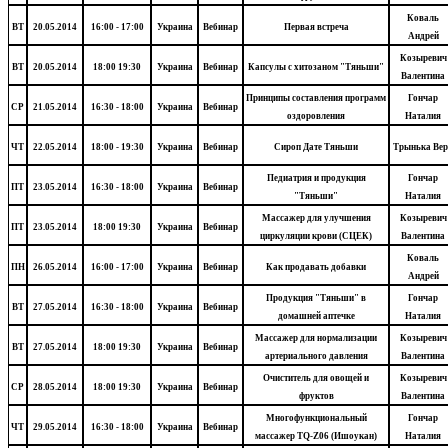
Коваль
ВТ
20.05.2014
16:00 - 17:00
Украина
Вебинар
Первая встреча
Андрей
Козыревич
ВТ
20.05.2014
18:00 19:30
Украина
Вебинар
Капсулы с хитозаном "Тяньши"
Валентина
Принципы составления программ
Гончар
СР
21.05.2014
16:30 - 18:00
Украина
Вебинар
оздоровления
Наталия
ЧТ
22.05.2014
18:00 - 19:30
Украина
Вебинар
Сироп Дате Тяньши
Трынька Вер
Педиатрия и продукция
Гончар
ПТ
23.05.2014
16:30 - 18:00
Украина
Вебинар
"Тяньши"
Наталия
Массажер для улучшения
Козыревич
ПТ
23.05.2014
18:00 19:30
Украина
Вебинар
циркуляции крови (СЦЕК)
Валентина
Коваль
ПН
26.05.2014
16:00 - 17:00
Украина
Вебинар
Как продавать добавки
Андрей
Продукция "Тяньши" в
Гончар
ВТ
27.05.2014
16:30 - 18:00
Украина
Вебинар
домашней аптечке
Наталия
Массажер для нормализации
Козыревич
ВТ
27.05.2014
18:00 19:30
Украина
Вебинар
артериального давления
Валентина
Очиститель для овощей и
Козыревич
СР
28.05.2014
18:00 19:30
Украина
Вебинар
фруктов
Валентина
Многофункциональный
Гончар
ЧТ
29.05.2014
16:30 - 18:00
Украина
Вебинар
массажер TQ-Z06 (Ишоукан)
Наталия