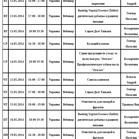
ВТ
13.05.2014
16:00 - 17:00
Украина
Вебинар
маркетинг
Андрей
Banting Vegetal Essence (Tablet)
Гончар
ВТ
13.05.2014
17:00 - 18:00
Украина
Вебинар
диетическая добавка к рациону
Наталия
питания
Козыревич
ВТ
13.05.2014
18:00 19:30
Украина
Вебинар
Сироп Дате Тяньши
Валентина
Гончар
СР
14.05.2014
16:30 - 18:00
Украина
Вебинар
Кальций и жизнь
Наталия
Серия продукции по уходу за
полостью рта "Orecare".
Козыревич
СР
14.05.2014
18:00 19:30
Украина
Вебинар
Профилактическая зубная паста
Валентина
"Orecare"
Коваль
ЧТ
15.05.2014
16:00 - 17:00
Украина
Вебинар
Список клиентов
Андрей
Гончар
ЧТ
15.05.2014
17:00 - 18:00
Украина
Вебинар
Сироп Дате Тяньши
Наталия
Очиститель для овощей и
ЧТ
15.05.2014
18:00 - 19:00
Украина
Вебинар
Трынька Вер
фруктов
Banting Vegetal Essence (Tablet)
Козыревич
ПТ
16.05.2014
18:00 19:30
Украина
Вебинар
диетическая добавка к рациону
Валентина
питания
Очиститель для овощей и
Гончар
ПН
19.05.2014
16:30 - 18:00
Украина
Вебинар
фруктов
Наталия