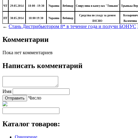
ЧТ
29.05.2014
18:00 - 19:30
Украина
Вебинар
Спирулина в капсулах "Тяньши"
Трынька Вер
Средства по уходу за домом
Козыревич
ПТ
30.05.2014
18:00 19:30
Украина
Вебинар
DICHO
Валентина
←
Стань Дистрибьютором 8* в течение года и получи БОНУС
Комментарии
Пока нет комментариев
Написать комментарий
Имя
Число
Каталог товаров:
Очищение