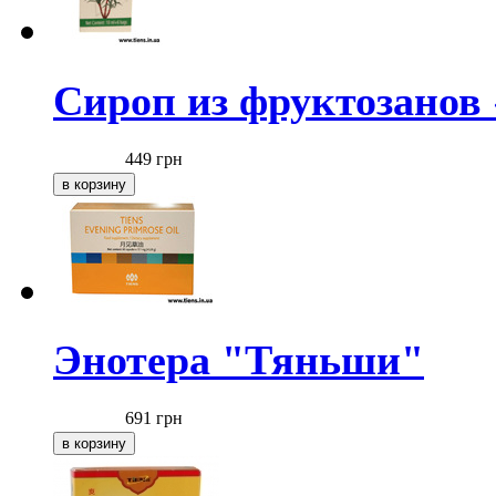
Сироп из фруктозанов
449
грн
Энотера "Тяньши"
691
грн