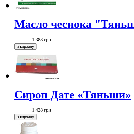
Масло чеснока "Тянь
1 388
грн
Сироп Дате «Тяньши»
1 428
грн