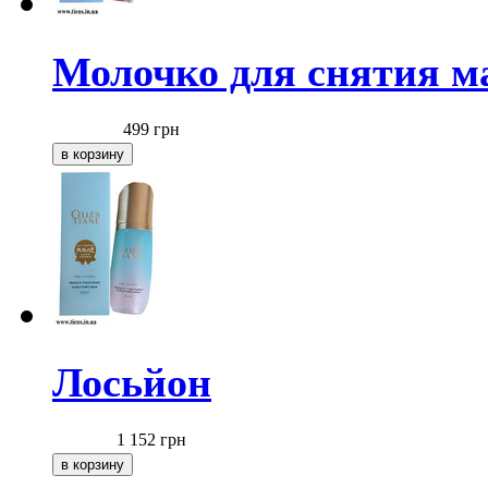
Молочко для снятия 
499
грн
Лосьйон
1 152
грн