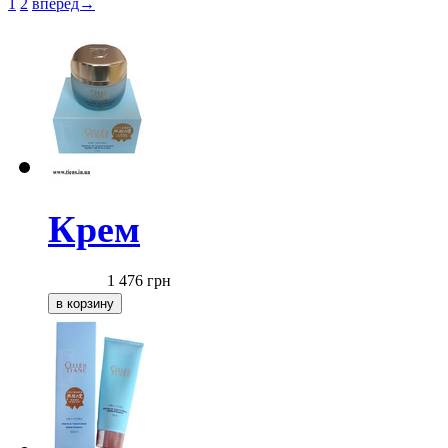
1
2
вперед→
Крем
1 476
грн