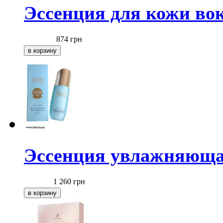
Эссенция для кожи вок
874
грн
Эссенция увлажняюща
1 260
грн