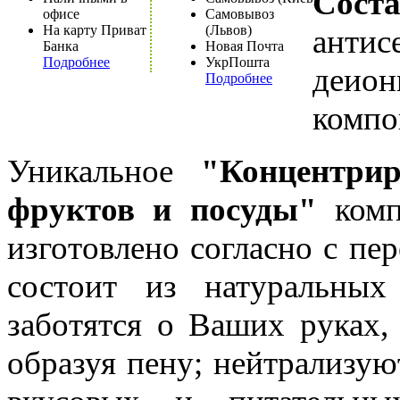
Соста
офисе
Самовывоз
На карту Приват
(Львов)
ант
Банка
Новая Почта
Подробнее
УкрПошта
деио
Подробнее
компо
Уникальное
"Концентри
фруктов и посуды"
ком
изготовлено согласно с п
состоит из натуральных
заботятся о Ваших руках,
образуя пену; нейтрализую